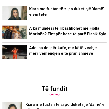
Kiara me fustan të zi po duket një ‘damë’
e vërtetë
A ka mundësi të ribashkohet me Fjolla
Morinën? Flet për herë të parë Fisnik Syla
Adelina del për kafe, me këtë veshje
merr vëmendjen e të pranishmëve
Të fundit
Kiara me fustan të zi po duket një ‘damë’ e