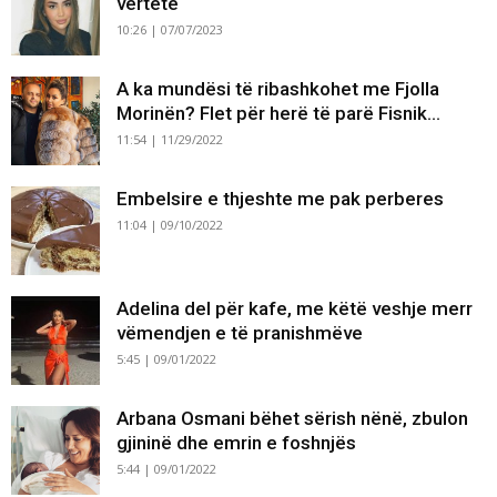
vërtetë
10:26 | 07/07/2023
A ka mundësi të ribashkohet me Fjolla
Morinën? Flet për herë të parë Fisnik...
11:54 | 11/29/2022
Embelsire e thjeshte me pak perberes
11:04 | 09/10/2022
Adelina del për kafe, me këtë veshje merr
vëmendjen e të pranishmëve
5:45 | 09/01/2022
Arbana Osmani bëhet sërish nënë, zbulon
gjininë dhe emrin e foshnjës
5:44 | 09/01/2022