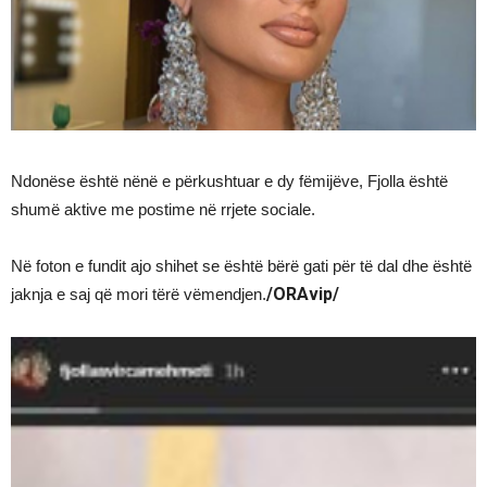
Ndonëse është nënë e përkushtuar e dy fëmijëve, Fjolla është
shumë aktive me postime në rrjete sociale.
Në foton e fundit ajo shihet se është bërë gati për të dal dhe është
/ORAvip/
jaknja e saj që mori tërë vëmendjen.