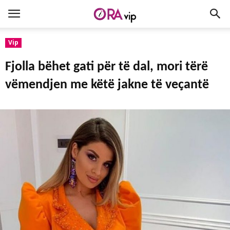
Vip
Fjolla bëhet gati për të dal, mori tërë
vëmendjen me këtë jakne të veҫantë