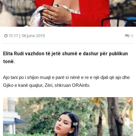
15:17 | 06 June 2019
0
Elita Rudi vazhdon të jetë shumë e dashur për publikun
tonë.
Ajo tani po i shijon muajt e parë si nënë e re e një djali që ajo dhe
Gjiko e kanë quajtur, Zëri, shkruan ORAinfo.