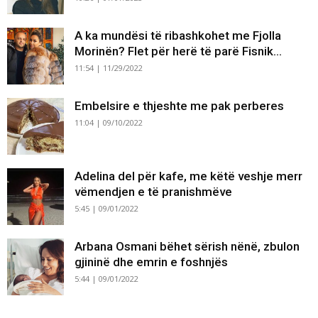
A ka mundësi të ribashkohet me Fjolla
Morinën? Flet për herë të parë Fisnik...
11:54 | 11/29/2022
Embelsire e thjeshte me pak perberes
11:04 | 09/10/2022
Adelina del për kafe, me këtë veshje merr
vëmendjen e të pranishmëve
5:45 | 09/01/2022
Arbana Osmani bëhet sërish nënë, zbulon
gjininë dhe emrin e foshnjës
5:44 | 09/01/2022