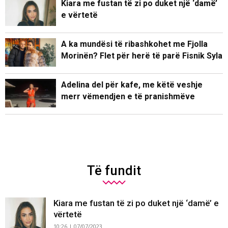
Kiara me fustan të zi po duket një ‘damë’
e vërtetë
A ka mundësi të ribashkohet me Fjolla
Morinën? Flet për herë të parë Fisnik Syla
Adelina del për kafe, me këtë veshje
merr vëmendjen e të pranishmëve
Të fundit
Kiara me fustan të zi po duket një ‘damë’ e
vërtetë
10:26 | 07/07/2023