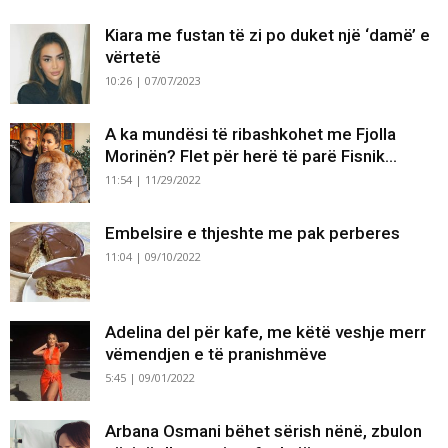
Kiara me fustan të zi po duket një ‘damë’ e
vërtetë
10:26 | 07/07/2023
A ka mundësi të ribashkohet me Fjolla
Morinën? Flet për herë të parë Fisnik...
11:54 | 11/29/2022
Embelsire e thjeshte me pak perberes
11:04 | 09/10/2022
Adelina del për kafe, me këtë veshje merr
vëmendjen e të pranishmëve
5:45 | 09/01/2022
Arbana Osmani bëhet sërish nënë, zbulon