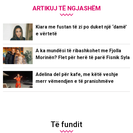
ARTIKUJ TË NGJASHËM
Kiara me fustan të zi po duket një ‘damë’
e vërtetë
A ka mundësi të ribashkohet me Fjolla
Morinën? Flet për herë të parë Fisnik Syla
Adelina del për kafe, me këtë veshje
merr vëmendjen e të pranishmëve
Të fundit