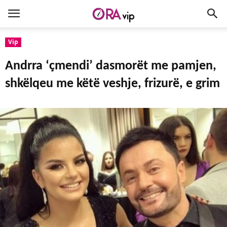
Vip
Andrra ‘ҫmendi’ dasmorët me pamjen,
shkëlqeu me këtë veshje, frizurë, e grim