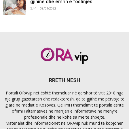
gjininë dhe emrin e foshnjës
5:44 | 09/01/2022
RRETH NESH
Portali ORAvip.net është themeluar në qershor të vitit 2018 nga
një grup gazetarësh dhe redaktorësh, që të gjithë me përvojë të
gjatë në mediat e Kosovës. Qëllimi i themelimit të portalit është
ofrimi i alternativës në marrjen e informatave në mënyrë
profesionale dhe në kohë sa më të shpejtë.
Materialet dhe informacionet në ORAvip nuk mund të kopjohen