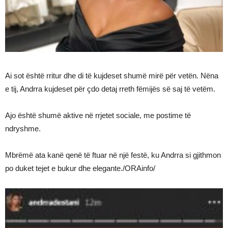
Ai sot është rritur dhe di të kujdeset shumë mirë për vetën. Nëna
e tij, Andrra kujdeset për çdo detaj rreth fëmijës së saj të vetëm.
Ajo është shumë aktive në rrjetet sociale, me postime të
ndryshme.
Mbrëmë ata kanë qenë të ftuar në një festë, ku Andrra si gjithmon
po duket tejet e bukur dhe elegante./ORAinfo/