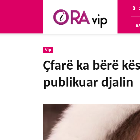
OraVip
B
Vip
Ҫfarë ka bërë kë
publikuar djalin