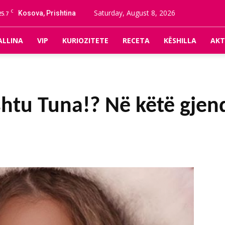
C
Saturday, August 8, 2026
Kosova, Prishtina
25.7
ALLINA
VIP
KURIOZITETE
RECETA
KËSHILLA
AKT
shtu Tuna!? Në këtë gjend