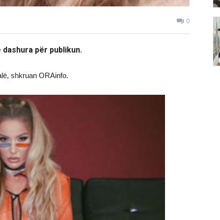
0
 dashura për publikun.
alë, shkruan ORAinfo.