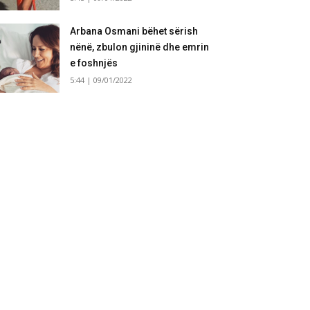
Arbana Osmani bëhet sërish
nënë, zbulon gjininë dhe emrin
e foshnjës
5:44 | 09/01/2022