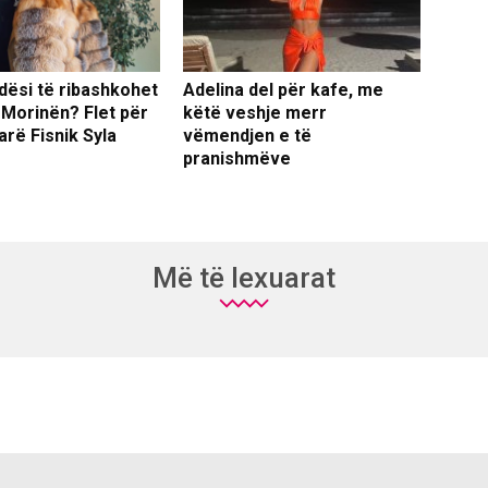
dësi të ribashkohet
Adelina del për kafe, me
 Morinën? Flet për
këtë veshje merr
arë Fisnik Syla
vëmendjen e të
pranishmëve
Më të lexuarat