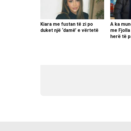
Kiara me fustan të zi po
A ka mun
duket një ‘damë’ e vërtetë
me Fjolla
herë të p