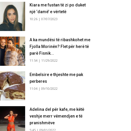
Kiara me fustan të zi po duket
një ‘damë’ e vërtetë
10:26 | 07/07/2023
A ka mundësi të ribashkohet me
Fjolla Morinën? Flet për herë të
parë Fisnik...
11:54 | 11/29/2022
Embelsire e thjeshte me pak
perberes
11:04 | 09/10/2022
Adelina del për kafe, me këtë
veshje merr vëmendjen e të
pranishmëve
5:45 | 09/01/2022