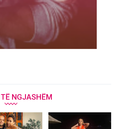
J TË NGJASHËM